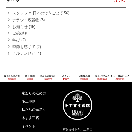
スタッフ & 日々のできごと (156)
チラシ・広報物 (3)
お知らせ (15)
ご挨拶 (0)
学び (2)
季節を感じて (2)
チルチンびと (4)
家造りの進め方
施工事例
私たちの家造り
木まま工房
イベント
有限会社トヤオ工務店